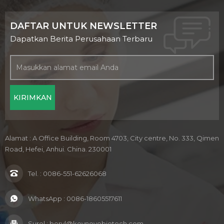
DAFTAR UNTUK NEWSLETTER
Dapatkan Berita Perusahaan Terbaru
Alamat : A Office Building, Room 4703, City centre, No. 333, Qimen
Road, Hefei, Anhui. China. 230001
Tel. :
0086-551-62626068
WhatsApp :
0086-18605517611
Surel :
beryl@keynovobiotech.com