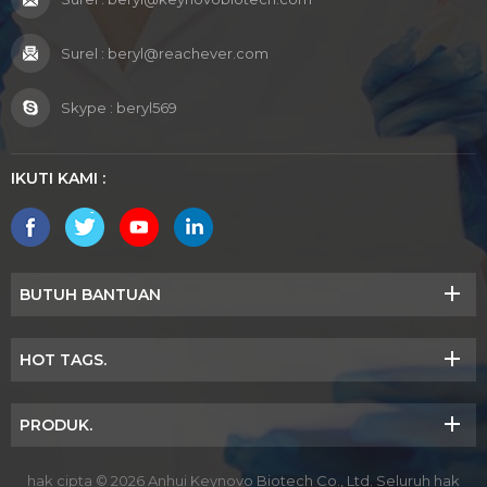
Surel :
beryl@reachever.com
Skype :
beryl569
IKUTI KAMI :
BUTUH BANTUAN
HOT TAGS.
PRODUK.
hak cipta © 2026 Anhui Keynovo Biotech Co., Ltd. Seluruh hak