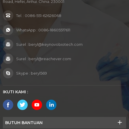
Road, Hefei, Anhui. China. 230001
Tel. :
0086-551-62626068
WhatsApp :
0086-18605517611
Surel :
beryl@keynovobiotech.com
Surel :
beryl@reachever.com
Skype :
beryl569
IKUTI KAMI :
BUTUH BANTUAN