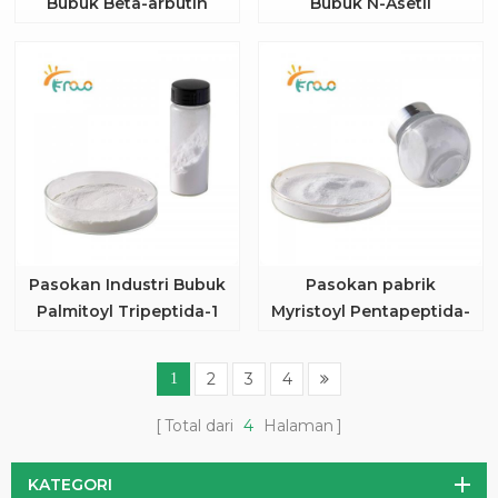
Bubuk Beta-arbutin
Bubuk N-Asetil
dengan Kualitas Baik
Glukosamin dengan
Kualitas Baik
Pasokan Industri Bubuk
Pasokan pabrik
Palmitoyl Tripeptida-1
Myristoyl Pentapeptida-
dengan Kelas Kosmetik
17 dengan Kelas
Kosmetik
2
3
4
1
Total dari
4
Halaman
KATEGORI