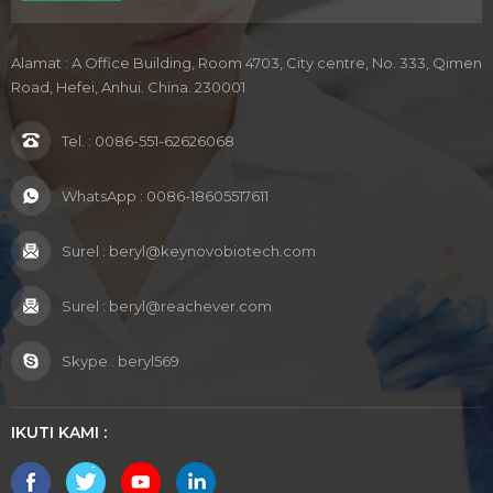
Alamat : A Office Building, Room 4703, City centre, No. 333, Qimen
Road, Hefei, Anhui. China. 230001
Tel. :
0086-551-62626068
WhatsApp :
0086-18605517611
Surel :
beryl@keynovobiotech.com
Surel :
beryl@reachever.com
Skype :
beryl569
IKUTI KAMI :