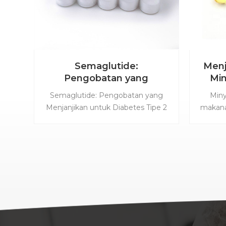
Semaglutide:
Menje
Pengobatan yang
Min
Menjanjikan untuk
Semaglutide: Pengobatan yang
Miny
Diabetes Tipe 2
Menjanjikan untuk Diabetes Tipe 2
makana
Semaglutide adalah obat yang
jari
digunakan untuk mengobati
salmo
diabetes tipe 2. Itu milik kelas obat
kaya 
yang dikenal sebagai agonis
yang 
reseptor glucagon-like peptide-1
untuk
(GLP-1), yang bekerja dengan
lemak
merangsang pelepasan insulin dan
oleh
mengurangi produksi glukosa di
perlu
hati. Salah satu manfaat utama
ata