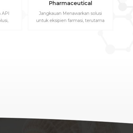
Pharmaceutical
 API
Jangkauan Menawarkan solusi
lusi,
untuk eksipien farmasi, terutama
ibiotik,
meliputi pelumas, disintegrant,
peptida
agen pembasah, pengikat, pengisi
emiliki
dan pelapis agen. 1. pelumas. :
ustri
Polyethylene Glycol (PEG), Silicon
P. Kami
Dioksida, Magnesium Stearate. 2. .
P / EP
Disintegrant : pati kering farmasi,
 Produk
natrium karboksimetil Pati (CMS-
.
NA), Hydroxypropyl Selulose (L-
mide,
HPC), cross-linked povidone
alsium,
(Pvpp), natrium cross-linked
ermectin,
karboksimetil Selulose (CMC). 3. .
ycin. 3.
binder. : Hydroxypropyl Methyl
lutide,
Cellulose (HPMC), Hydroxypropyl
n.
Selulose (HPC), Sodium Methyl
Cellulose (MC), Ethyl Cellulose (EC);