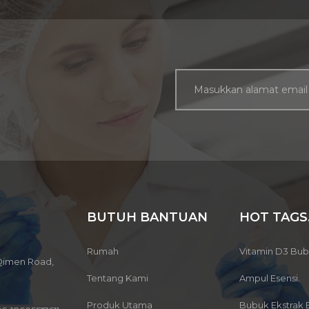
yak ikan tersedia dalam
ai bentuk, termasuk kapsul,
, dan permen karet. Mereka
asanya digunakan untuk
katkan kesehatan jantung,
urangi peradangan, dan
kung fungsi otak. Manfaat
k ikan sangat banyak dan
 dipelajari secara ekstensif
 penelitian ilmiah. Salah
manfaat utama minyak ikan
ah kemampuannya untuk
gurangi risiko penyakit
BUTUH BANTUAN
HOT TAGS
ung. Asam lemak omega-3
menurunkan tekanan darah,
runkan trigliserida, dan
Rumah
Vitamin D3 Bu
 Qimen Road,
ncegah pembentukan
Tentang Kami
Ampul Esensi.
an darah. Faktor-faktor ini
ntribusi pada jantung yang
Produk Utama
Bubuk Ekstrak 