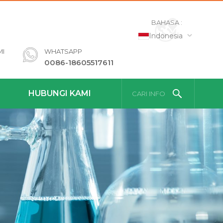
BAHASA :
Indonesia
MI
WHATSAPP
0086-18605517611
HUBUNGI KAMI
CARI INFO