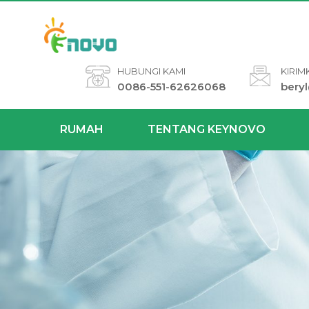
HUBUNGI KAMI
KIRIM
0086-551-62626068
bery
RUMAH
TENTANG KEYNOVO