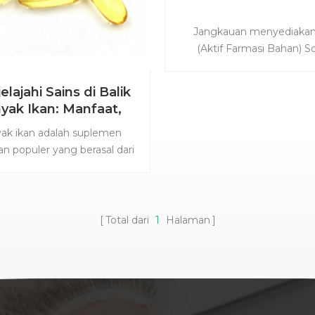
Jangkauan menyediakan
(Aktif Farmasi Bahan) So
terutama mencakup seri ant
solusi kardiovaskular, seri 
lajahi Sains di Balik
farmasi, dll. Kami Produk m
yak Ikan: Manfaat,
sertifikasi profesional ind
Jenis, dan Dosis
ak ikan adalah suplemen
seperti GMP / NSF / EUGM
n populer yang berasal dari
Produk mematuhi USP / B
ngan ikan berlemak seperti
dan lainnya farmakopeas.
n, tuna, dan mackerel. Ini
Unggulan meliputi: 1
akan asam lemak omega-3,
Kardiovaskulars : Furose
merupakan nutrisi penting
simvastatin, atorvastatin k
Total dari
1
Halaman
 menjaga kesehatan. Asam
lidocaine. 2. . antibiotik : Iv
 omega-3 tidak diproduksi
Neomycin Sulfate, Azithrom
 tubuh manusia, sehingga
. peptida farmasi. : Sermag
 diperoleh melalui makanan
Liraglutide, Vasopresi
u suplemen. Suplemen