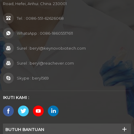
Road, Hefei, Anhui. China. 230001
Tel. :
0086-551-62626068
WhatsApp :
0086-18605517611
Surel :
beryl@keynovobiotech.com
Surel :
beryl@reachever.com
Skype :
beryl569
IKUTI KAMI :
BUTUH BANTUAN