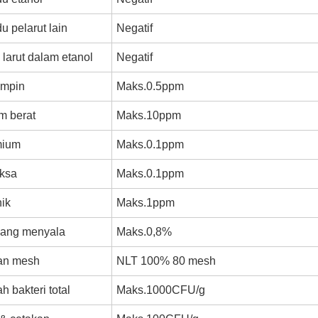
u pelarut lain
Negatif
 larut dalam etanol
Negatif
mpin
Maks.0.5ppm
m berat
Maks.10ppm
mium
Maks.0.1ppm
aksa
Maks.0.1ppm
ik
Maks.1ppm
yang menyala
Maks.0,8%
an mesh
NLT 100% 80 mesh
h bakteri total
Maks.1000CFU/g