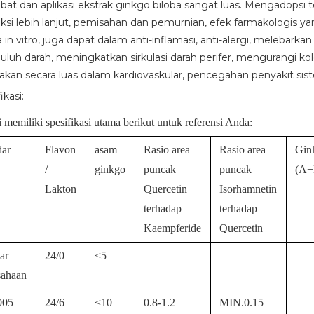
 obat dan aplikasi ekstrak ginkgo biloba sangat luas. Mengadopsi 
aksi lebih lanjut, pemisahan dan pemurnian, efek farmakologis ya
a in vitro, juga dapat dalam anti-inflamasi, anti-alergi, melebar
luh darah, meningkatkan sirkulasi darah perifer, mengurangi ko
akan secara luas dalam kardiovaskular, pencegahan penyakit sist
ikasi:
memiliki spesifikasi utama berikut untuk referensi Anda:
dar
Flavon
asam
Rasio area
Rasio area
Gin
/
ginkgo
puncak
puncak
(A+
Lakton
Quercetin
Isorhamnetin
terhadap
terhadap
Kaempferide
Quercetin
ar
24/0
<5
sahaan
005
24/6
<10
0.8-1.2
MIN.0.15