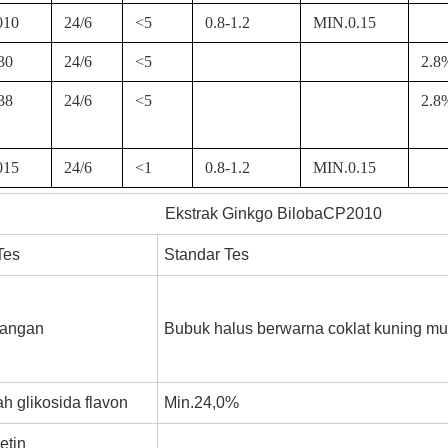
010
24/6
<5
0.8-1.2
MIN.0.15
30
24/6
<5
2.8
38
24/6
<5
2.8
015
24/6
<1
0.8-1.2
MIN.0.15
Ekstrak Ginkgo BilobaCP2010
Tes
Standar Tes
rangan
Bubuk halus berwarna coklat kuning m
h glikosida flavon
Min.24,0%
etin