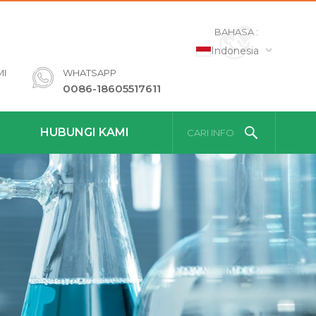
BAHASA :
Indonesia
MI
WHATSAPP
0086-18605517611
HUBUNGI KAMI
CARI INFO