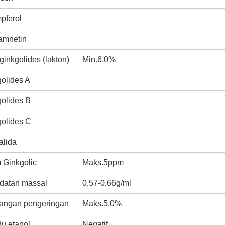
pferol
amnetin
 ginkgolides (lakton)
Min.6.0%
olides A
olides B
golides C
alida
 Ginkgolic
Maks.5ppm
datan massal
0,57-0,66g/ml
langan pengeringan
Maks.5.0%
u etanol
Negatif