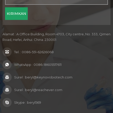
Alamat : A Office Building, Room 4703, City centre, No. 333, Qimen
Road, Hefei, Anhui. China. 230001
Tel. :
0086-551-62626068
WhatsApp :
0086-18605517611
Surel :
beryl@keynovobiotech.com
Surel :
beryl@reachever.com
Skype :
beryl569