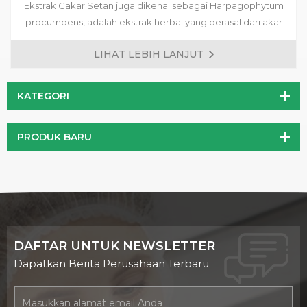
Ekstrak Cakar Setan juga dikenal sebagai Harpagophytum
procumbens, adalah ekstrak herbal yang berasal dari akar
tanaman asli Gurun Kalahari di Afrika Selatan. Ia memiliki
LIHAT LEBIH LANJUT
sejarah panjang dalam penggunaan tradisional dalam
pengobatan Afrika, khususnya karena sifat anti-inflamasi dan
pereda nyerinya. Dalam beberapa tahun terakhir, Ekstrak
KATEGORI
Cakar Setan telah mendapatkan popularitas di seluruh dunia
sebagai obat alami untuk berbagai kondisi kesehatan.
PRODUK BARU
DAFTAR UNTUK NEWSLETTER
Dapatkan Berita Perusahaan Terbaru