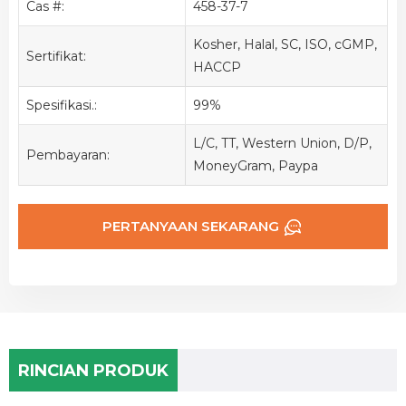
Cas #:
458-37-7
Kosher, Halal, SC, ISO, cGMP,
Sertifikat:
HACCP
Spesifikasi.:
99%
L/C, TT, Western Union, D/P,
Pembayaran:
MoneyGram, Paypa
PERTANYAAN SEKARANG
RINCIAN PRODUK