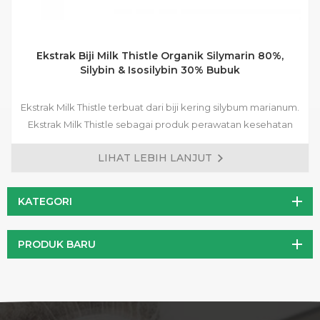
Ekstrak Biji Milk Thistle Organik Silymarin 80%,
Silybin & Isosilybin 30% Bubuk
Ekstrak Milk Thistle terbuat dari biji kering silybum marianum.
Ekstrak Milk Thistle sebagai produk perawatan kesehatan
terutama digunakan untuk melindungi hati. Milk Thistle
LIHAT LEBIH LANJUT
adalah ramuan unik yang mengandung senyawa alami yang
disebut silymarin. Silymarin memelihara hati tidak seperti
nutrisi lain yang diketahui saat ini. Hati bertindak sebagai filter
KATEGORI
tubuh yang terus membersihkan untuk melindungi Anda dari
racun.
PRODUK BARU