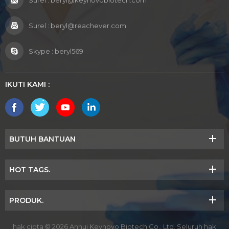
Surel :
beryl@keynovobiotech.com
Surel :
beryl@reachever.com
Skype :
beryl569
IKUTI KAMI :
BUTUH BANTUAN
HOT TAGS.
PRODUK.
hak cipta © 2026 Anhui Keynovo Biotech Co., Ltd. Seluruh hak