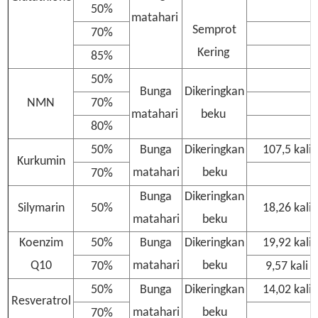
50%
matahari
Semprot
70%
Kering
85%
50%
Bunga
Dikeringkan
NMN
70%
matahari
beku
80%
50%
Bunga
Dikeringkan
107,5 kali
Kurkumin
matahari
beku
70%
Bunga
Dikeringkan
Silymarin
50%
18,26 kali
matahari
beku
Koenzim
50%
Bunga
Dikeringkan
19,92 kali
Q10
matahari
beku
70%
9,57 kali
50%
Bunga
Dikeringkan
14,02 kali
Resveratrol
matahari
beku
70%