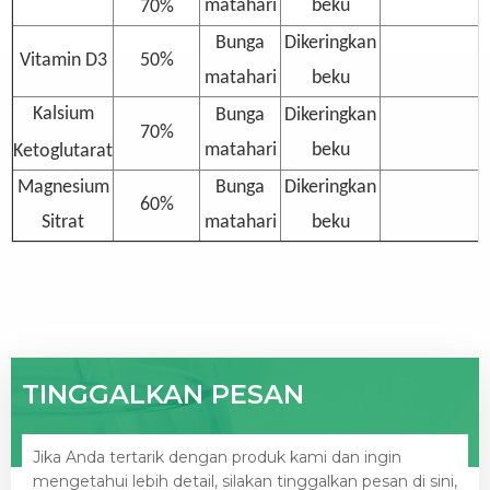
matahari
beku
70%
Bunga
Dikeringkan
Vitamin D3
50%
matahari
beku
Kalsium
Bunga
Dikeringkan
70%
matahari
beku
Ketoglutarat
Magnesium
Bunga
Dikeringkan
60%
Sitrat
matahari
beku
TINGGALKAN PESAN
Jika Anda tertarik dengan produk kami dan ingin
mengetahui lebih detail, silakan tinggalkan pesan di sini,