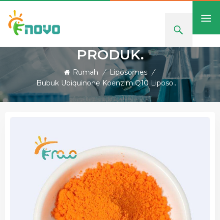
PRODUK.
Rumah
/
Liposomes
/
Bubuk Ubiquinone Koenzim Q10 Liposomal