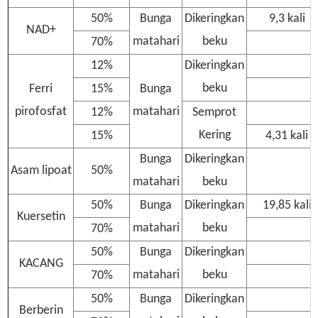
50%
Bunga
Dikeringkan
9,3 kali
NAD+
matahari
beku
70%
12%
Dikeringkan
beku
Ferri
15%
Bunga
pirofosfat
matahari
12%
Semprot
Kering
15%
4,31 kali
Bunga
Dikeringkan
Asam lipoat
50%
matahari
beku
50%
Bunga
Dikeringkan
19,85 kali
Kuersetin
matahari
beku
70%
50%
Bunga
Dikeringkan
KACANG
matahari
beku
70%
50%
Bunga
Dikeringkan
Berberin