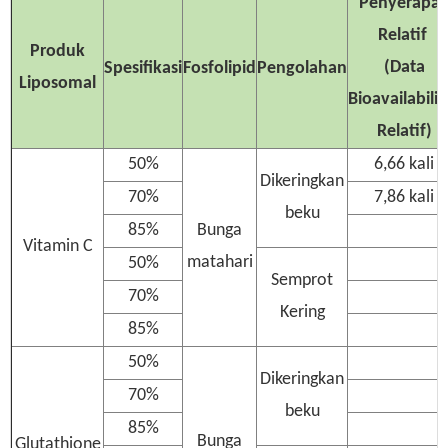
Penyerapa
Relatif
Produk
(Data
Spesifikasi
Fosfolipid
Pengolahan
Liposomal
Bioavailabilit
Relatif)
50%
6,66 kali
Dikeringkan
70%
7,86 kali
beku
85%
Bunga
Vitamin C
matahari
50%
Semprot
70%
Kering
85%
50%
Dikeringkan
70%
beku
85%
Bunga
Glutathione