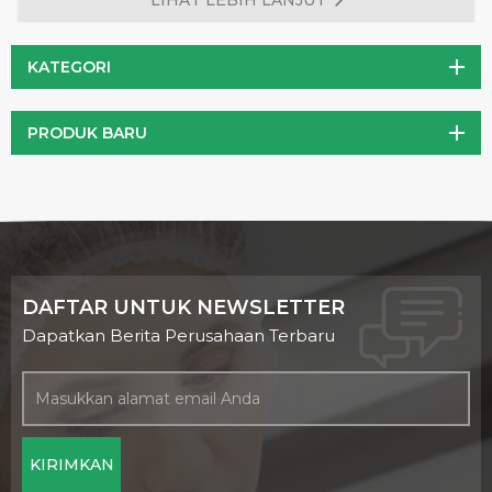
LIHAT LEBIH LANJUT
sejarah panjang dalam penggunaan tradisional dalam
pengobatan Afrika, khususnya karena sifat anti-inflamasi dan
pereda nyerinya. Dalam beberapa tahun terakhir, Ekstrak
KATEGORI
Cakar Setan telah mendapatkan popularitas di seluruh dunia
sebagai obat alami untuk berbagai kondisi kesehatan.
PRODUK BARU
DAFTAR UNTUK NEWSLETTER
Dapatkan Berita Perusahaan Terbaru