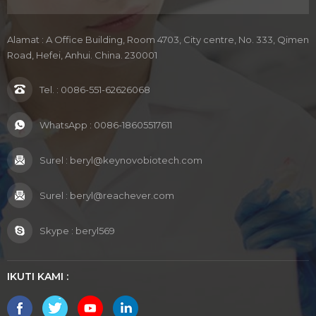
Alamat : A Office Building, Room 4703, City centre, No. 333, Qimen
Road, Hefei, Anhui. China. 230001
Tel. :
0086-551-62626068
WhatsApp :
0086-18605517611
Surel :
beryl@keynovobiotech.com
Surel :
beryl@reachever.com
Skype :
beryl569
IKUTI KAMI :