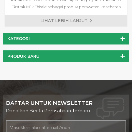
Ekstrak Milk Thistle sebagai produk perawatan kesehatan
terutama digunakan untuk melindungi hati. Milk Thistle
LIHAT LEBIH LANJUT
adalah ramuan unik yang mengandung senyawa alami yang
disebut silymarin. Silymarin memelihara hati tidak seperti
nutrisi lain yang diketahui saat ini. Hati bertindak sebagai filter
KATEGORI
tubuh yang terus membersihkan untuk melindungi Anda dari
racun.
PRODUK BARU
DAFTAR UNTUK NEWSLETTER
Dapatkan Berita Perusahaan Terbaru