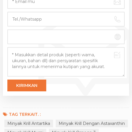
TAG TERKAIT. :
Minyak Krill Antartika
Minyak Krill Dengan Astaxanthin