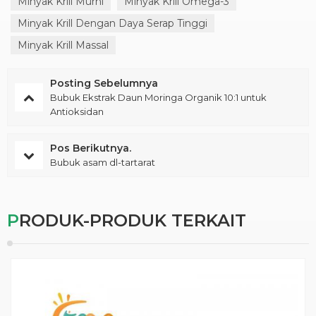
Minyak Krill Murni
Minyak Krill Omega-3
Minyak Krill Dengan Daya Serap Tinggi
Minyak Krill Massal
Posting Sebelumnya
Bubuk Ekstrak Daun Moringa Organik 10:1 untuk
Antioksidan
Pos Berikutnya.
Bubuk asam dl-tartarat
PRODUK-PRODUK TERKAIT