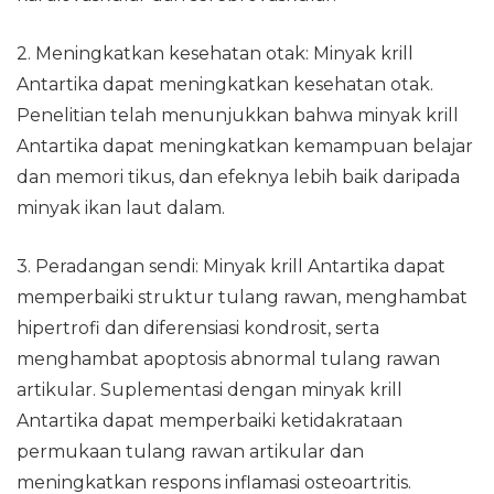
2. Meningkatkan kesehatan otak:
Minyak krill
Antartika dapat meningkatkan kesehatan otak.
Penelitian telah menunjukkan bahwa minyak krill
Antartika dapat meningkatkan kemampuan belajar
dan memori tikus, dan efeknya lebih baik daripada
minyak ikan laut dalam.
3. Peradangan sendi:
Minyak krill Antartika dapat
memperbaiki struktur tulang rawan, menghambat
hipertrofi dan diferensiasi kondrosit, serta
menghambat apoptosis abnormal tulang rawan
artikular. Suplementasi dengan minyak krill
Antartika dapat memperbaiki ketidakrataan
permukaan tulang rawan artikular dan
meningkatkan respons inflamasi osteoartritis.