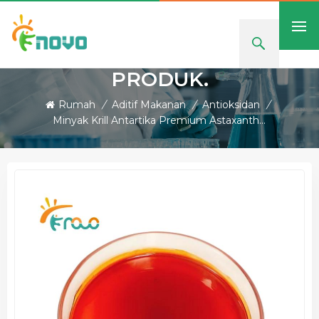
PRODUK.
Rumah
/
Aditif Makanan
/
Antioksidan
/
Minyak Krill Antartika Premium Astaxanthin Antioksidan