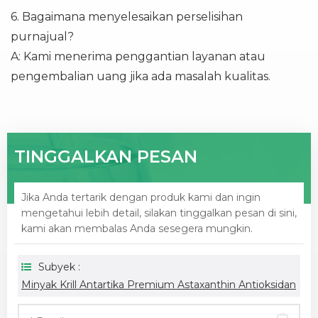
6. Bagaimana menyelesaikan perselisihan
purnajual?
A: Kami menerima penggantian layanan atau
pengembalian uang jika ada masalah kualitas.
TINGGALKAN PESAN
Jika Anda tertarik dengan produk kami dan ingin
mengetahui lebih detail, silakan tinggalkan pesan di sini,
kami akan membalas Anda sesegera mungkin.
Subyek :
Minyak Krill Antartika Premium Astaxanthin Antioksidan