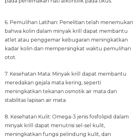
pada perlemakan hati alkoholik pada tikus.
6. Pemulihan Latihan:
Penelitian telah menemukan
bahwa kolin dalam minyak krill dapat membantu
atlet atau penggemar kebugaran meningkatkan
kadar kolin dan mempersingkat waktu pemulihan
otot.
7. Kesehatan Mata:
Minyak krill dapat membantu
meredakan gejala mata kering, seperti
meningkatkan tekanan osmotik air mata dan
stabilitas lapisan air mata.
8. Kesehatan Kulit:
Omega-3 jenis fosfolipid dalam
minyak krill dapat menutrisi sel-sel kulit,
meningkatkan fungsi pelindung kulit, dan