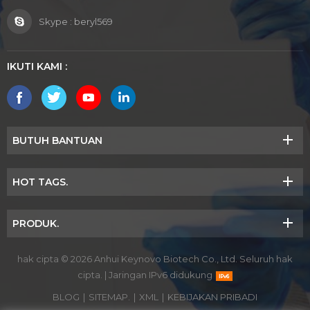
Skype :
beryl569
IKUTI KAMI :
BUTUH BANTUAN
HOT TAGS.
PRODUK.
hak cipta © 2026 Anhui Keynovo Biotech Co., Ltd. Seluruh hak
cipta.
|
Jaringan IPv6 didukung
BLOG
|
SITEMAP.
|
XML
|
KEBIJAKAN PRIBADI