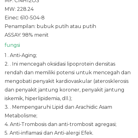
MF: C14H12O3
MW: 228.24
Einec: 610-504-8
Penampilan: bubuk putih atau putih
ASSAY: 98% menit
fungsi
1
.
Anti-Aging;
2. . Ini mencegah oksidasi lipoprotein densitas
rendah dan memiliki potensi untuk mencegah dan
mengobati penyakit kardiovaskular (aterosklerosis
dan penyakit jantung koroner, penyakit jantung
iskemik, hiperlipidemia, dll.);
3. . Mempengaruhi Lipid dan Arachidic Asam
Metabolisme;
4. Anti-Trombosis dan anti-trombosit agregasi;
5. Anti-inflamasi dan Anti-alergi Efek.