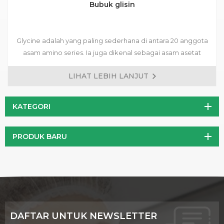
Bubuk glisin
Glycine adalah yang paling sederhana di antara 20 anggota
asam amino series. Ia juga dikenal sebagai asam asetat
amino dan A Non-Penting Asam amino untuk manusia tubuh.
LIHAT LEBIH LANJUT
Glycine terutama digunakan dalam pupuk, obat-obatan,
aditif makanan, bumbu dan industri lainnya.
KATEGORI
PRODUK BARU
DAFTAR UNTUK NEWSLETTER