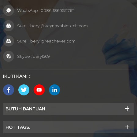
WhatsApp :
0086-18605517611
Surel :
beryl@keynovobiotech.com
Surel :
beryl@reachever.com
Skype :
beryl569
IKUTI KAMI :
BUTUH BANTUAN
HOT TAGS.