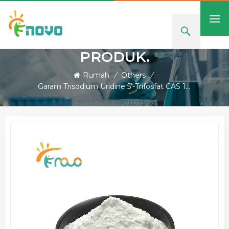
PRODUK.
Rumah
/
Others
/
Garam Trisodium Uridine 5′-Trifosfat CAS 19817-92-6