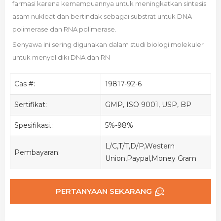
farmasi karena kemampuannya untuk meningkatkan sintesis
asam nukleat dan bertindak sebagai substrat untuk DNA
polimerase dan RNA polimerase.
Senyawa ini sering digunakan dalam studi biologi molekuler
untuk menyelidiki DNA dan RN
Cas #:
19817-92-6
Sertifikat:
GMP, ISO 9001, USP, BP
Spesifikasi.:
5%-98%
L/C,T/T,D/P,Western
Pembayaran:
Union,Paypal,Money Gram
PERTANYAAN SEKARANG