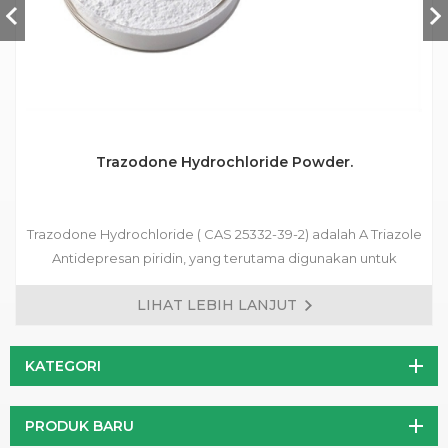
Trazodone Hydrochloride Powder.
Trazodone Hydrochloride ( CAS 25332-39-2) adalah A Triazole
Antidepresan piridin, yang terutama digunakan untuk
mengobati berbagai jenis depresi, gangguan kecemasan
LIHAT LEBIH LANJUT
disertai dengan gejala depresi, dan gangguan suasana hati
setelah penarikan obat Tanggungan.
KATEGORI
PRODUK BARU