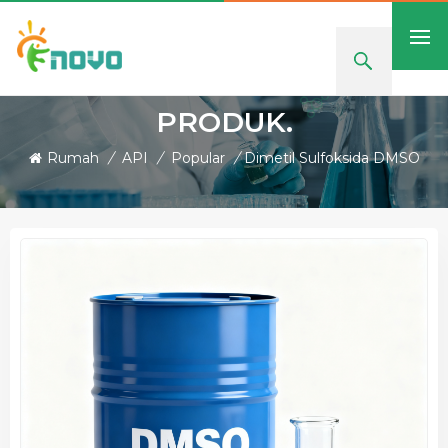
PRODUK.
Rumah
/
API
/
Popular
/
Dimetil Sulfoksida DMSO