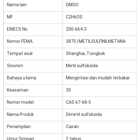
Nama lain
DMSO
MF
C2H6OS
EINECS No.
200-664-3
Nomor FEMA.
3875 | METILSULFINILMETANA
Tempat asal
Shanghai, Tiongkok
Sinonim
Metil sulfoksida
Bahaya utama
Mengiritasi dan mudah terbakar
Keasaman
35
Nomor model
CAS 67-68-5
Nama Produk
Dimetil sulfoksida
Penampilan
Cairan
Umur Simpan
2 tahun