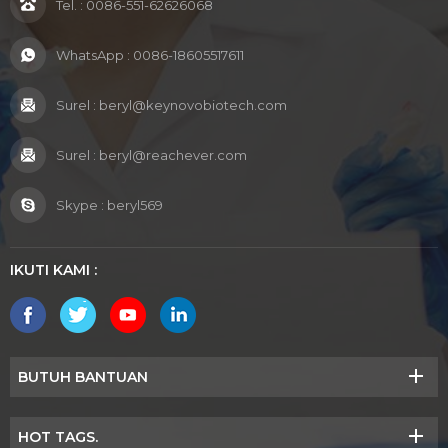
Tel. :
0086-551-62626068
WhatsApp :
0086-18605517611
Surel :
beryl@keynovobiotech.com
Surel :
beryl@reachever.com
Skype :
beryl569
IKUTI KAMI :
BUTUH BANTUAN
HOT TAGS.