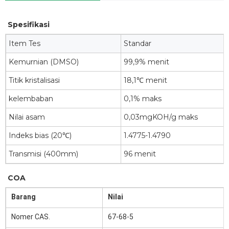
Spesifikasi
Item Tes
Standar
Kemurnian (DMSO)
99,9% menit
Titik kristalisasi
18,1℃ menit
kelembaban
0,1% maks
Nilai asam
0,03mgKOH/g maks
Indeks bias (20℃)
1.4775-1.4790
Transmisi (400mm)
96 menit
COA
Barang
Nilai
Nomer CAS.
67-68-5