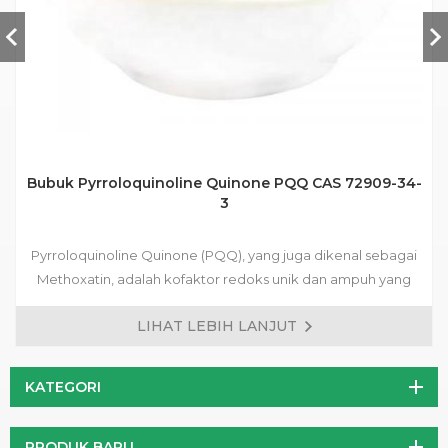
Bubuk Pyrroloquinoline Quinone PQQ CAS 72909-34-
3
Pyrroloquinoline Quinone (PQQ), yang juga dikenal sebagai
Methoxatin, adalah kofaktor redoks unik dan ampuh yang
memainkan peran penting dalam produksi energi seluler.
LIHAT LEBIH LANJUT
Sebagai antioksidan ampuh, PQQ dapat melindungi sel dari
kerusakan oksidatif, yang terkait dengan penuaan dan
berbagai penyakit kronis. Selain itu, PQQ telah terbukti
KATEGORI
meningkatkan fungsi mitokondria, yang mengarah pada
peningkatan produksi energi seluler dan peningkatan
PRODUK BARU
metabolisme energi secara keseluruhan.