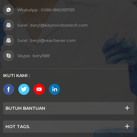
WhatsApp :
0086-18605517611
Surel :
beryl@keynovobiotech.com
Surel :
beryl@reachever.com
Skype :
beryl569
IKUTI KAMI :
BUTUH BANTUAN
HOT TAGS.