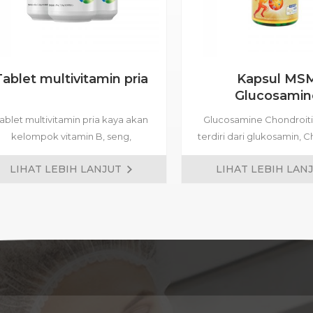
Tablet multivitamin pria
Kapsul MS
Glucosamin
Chondroiti
ablet multivitamin pria kaya akan
Glucosamine Chondroiti
kelompok vitamin B, seng,
terdiri dari glukosamin, C
selenium dan lainnya nutrisi.
sulfat, dan dimethyl Sul
LIHAT LEBIH LANJUT
LIHAT LEBIH LAN
Formula siap pakai tersedia, dan
Sebagai komponen ut
formula yang disesuaikan adalah
memiliki fungsi memperba
diterima.
dan tulang rawan se
meningkatkan radang sen
pelumas, meningkatkan 
tulang, mempromosikan 
darah dan pengerukan 