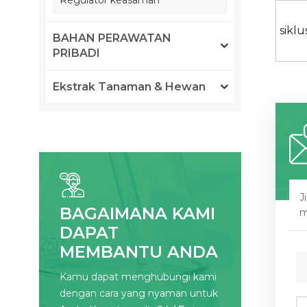
Regulator keasaman
sikl
BAHAN PERAWATAN
PRIBADI
Ekstrak Tanaman & Hewan
J
BAGAIMANA KAMI
m
DAPAT
MEMBANTU ANDA
Kamu dapat menghubungi kami
dengan cara yang nyaman untuk