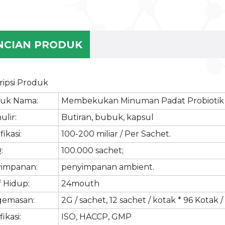
NCIAN PRODUK
ripsi Produk
uk Nama:
Membekukan Minuman Padat Probiotik 
ulir:
Butiran, bubuk, kapsul
fikasi:
100-200 miliar / Per Sachet.
:
100.000 sachet;
impanan:
penyimpanan ambient.
f Hidup:
24mouth
emasan:
2G / sachet, 12 sachet / kotak * 96 Kotak 
fikasi:
ISO, HACCP, GMP