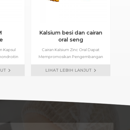
M
Kalsium besi dan cairan
e
oral seng
n
n Kapsul
Cairan Kalsium Zinc Oral Dapat
Kom
hondroitin
Mempromosikan Pengembangan
ad
fon (MSM)
Tulang, Sistem Saraf, Mata dan Visi,
ca
JUT
LIHAT LEBIH LANJUT
ama Ini
dan Perbaiki Anemia.
iki tulang
ndi,
di, sendi
kepadatan
sirkulasi
agunan.