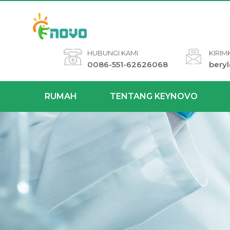
HUBUNGI KAMI
KIRIM
0086-551-62626068
bery
RUMAH
TENTANG KEYNOVO