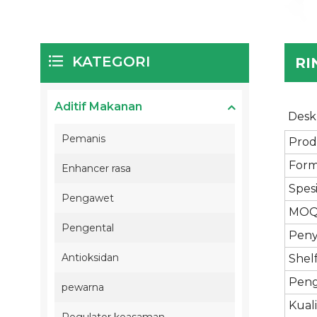
KATEGORI
RI
Aditif Makanan
Desk
Pemanis
Prod
Form
Enhancer rasa
Spesi
Pengawet
MOQ
Pengental
Peny
Antioksidan
Shel
Peng
pewarna
Kuali