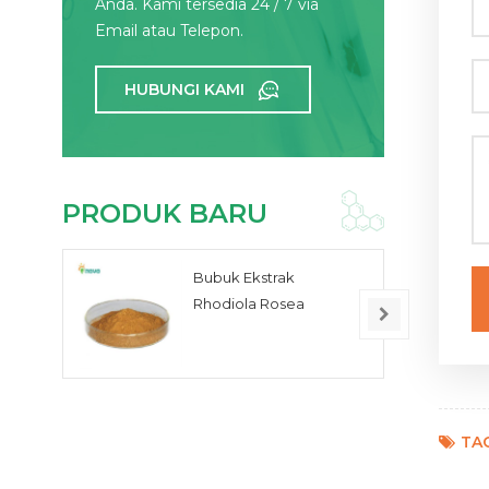
Anda. Kami tersedia 24 / 7 via
Email atau Telepon.
HUBUNGI KAMI
PRODUK BARU
Bubuk Ekstrak
Rhodiola Rosea
TAG