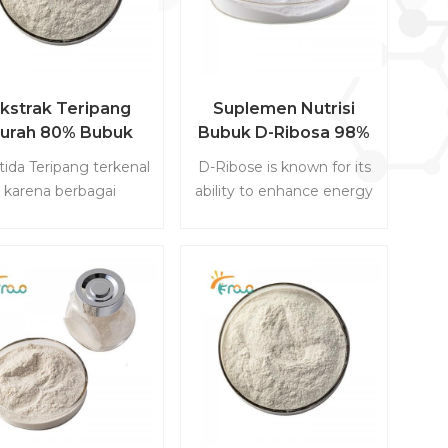
kstrak Teripang
Suplemen Nutrisi
urah 80% Bubuk
Bubuk D-Ribosa 98%
eptida Teripang
CAS 50-69-1
ida Teripang terkenal
D-Ribose is known for its
karena berbagai
ability to enhance energy
khasiatnya yang
levels and improve
bermanfaat bagi
athletic performance. By
ehatan. Ini merupakan
increasing the production
er alami kolagen dan
of ATP, D-Ribose helps
antioksidan, yang
muscles recover more
bantu perbaikan dan
quickly during high-
emajaan kulit. Selain
intensity exercise and
itu, peptida ini
supports overall energy
ndukung kesehatan
metabolism. We provide
endi, meningkatkan
high quality D-Ribose