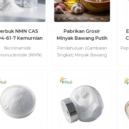
erbuk NMN CAS
Pabrikan Grosir
E
94-61-7 Kemurnian
Minyak Bawang Putih
C
Tinggi
Organik Murni
P
Nicotinamide
Pendahuluan (Gambaran
Pept
nonucleotide (NMN)
Singkat) Minyak Bawang
alah nukleotida yang
Putih adalah minyak atsiri
rasal dari ribosa dan
alami yang sangat
otinamida, digunakan
terkonsentrasi yang
kes
m penelitian biokimia.
diekstraksi dari umbi
sumb
i adalah turunan dari
Allium sativum (Bawang
in dan berperan dalam
putih), biasanya melalui
mem
pembentukan
distilasi uap. Kaya akan
per
icotinamide adenine
senyawa organosulfur
nucleotide (NAD+) di
yang kuat—terutama
me
dalam sel.
allicin, diallyl disulfide, dan
s