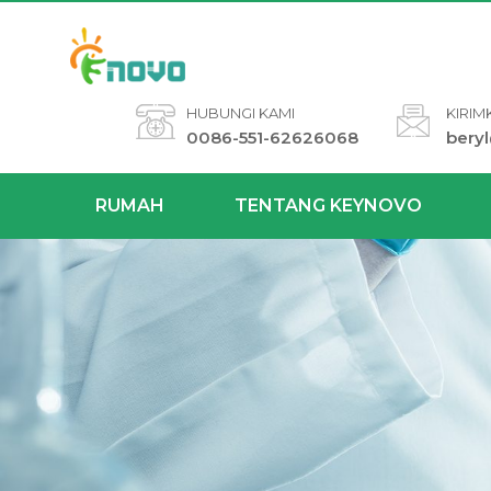
HUBUNGI KAMI
KIRIM
0086-551-62626068
bery
RUMAH
TENTANG KEYNOVO