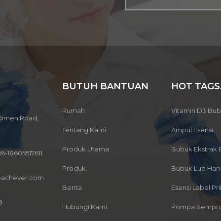
BUTUH BANTUAN
HOT TAGS
Rumah
Vitamin D3 Bu
 Qimen Road,
Tentang Kami
Ampul Esensi.
Produk Utama
Bubuk Ekstrak 
6-18605517611
Produk.
Bubuk Luo Han
eachever.com
Berita
Esensi Label Pri
9
Hubungi Kami
Pompa Sempro