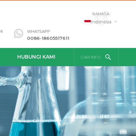
BAHASA :
Indonesia
MI
WHATSAPP
0086-18605517611
HUBUNGI KAMI
CARI INFO