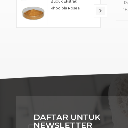
Bubuk Ekstrak
Pa
Rhodiola Rosea
PEA
ant
d
den
d
me
pe
nye
k
m
de
sp
ku
DAFTAR UNTUK
NEWSLETTER