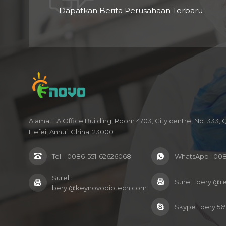
Dapatkan Berita Perusahaan Terbaru
Alamat : A Office Building, Room 4703, City centre, No. 333,
Hefei, Anhui. China. 230001
Tel. :
0086-551-62626068
WhatsApp :
008
Surel :
Surel :
beryl@r
beryl@keynovobiotech.com
Skype :
beryl56