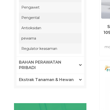
Pengawet
Pengental
S
Antioksidan
10
pewarna
mo
Regulator keasaman
ad
be
BAHAN PERAWATAN
nik
PRIBADI
dala
In
Ekstrak Tanaman & Hewan
nias
n
di