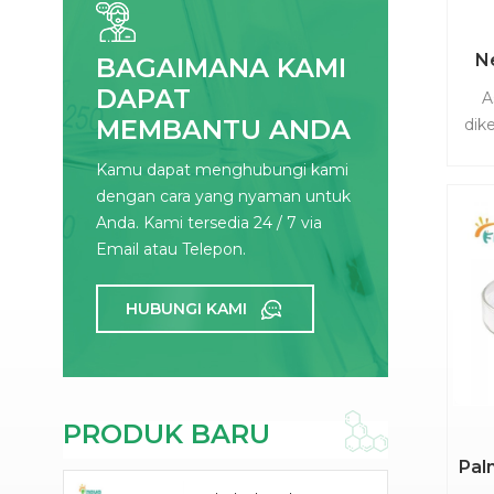
N
BAGAIMANA KAMI
DAPAT
A
P
MEMBANTU ANDA
dik
15-
Kamu dapat menghubungi kami
as
dengan cara yang nyaman untuk
tu
Anda. Kami tersedia 24 / 7 via
As
Email atau Telepon.
per
HUBUNGI KAMI
ot
m
t
B
PRODUK BARU
fle
Pal
l
PEA