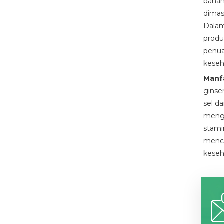
bahan
dimas
Dalam
produ
penua
keseh
Manf
ginse
sel d
mengu
stami
menca
keseh