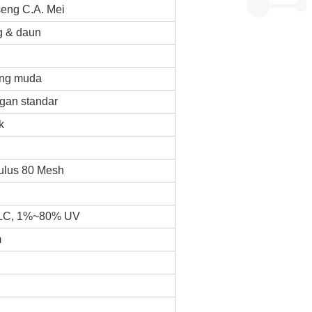
eng C.A. Mei
g & daun
ing muda
gan standar
k
ulus 80 Mesh
LC, 1%~80%
UV
m