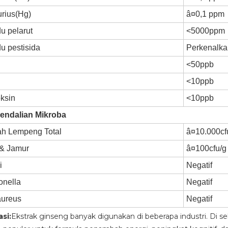
rius(Hg)
â¤0,1 ppm
u pelarut
<5000ppm
u pestisida
Perkenalk
<50ppb
<10ppb
oksin
<10ppb
endalian Mikroba
ah Lempeng Total
â¤10.000cf
 & Jamur
â¤100cfu/g
i
Negatif
onella
Negatif
aureus
Negatif
asi:
Ekstrak ginseng banyak digunakan di beberapa industri. Di s