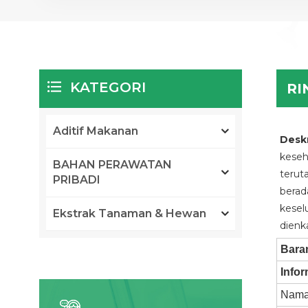
KATEGORI
RI
Aditif Makanan
Deskr
keseh
BAHAN PERAWATAN
terut
PRIBADI
berad
kesel
Ekstrak Tanaman & Hewan
dienk
Bara
Info
Nama