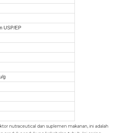
an USP/EP
u/g
ektor nutraceutical dan suplemen makanan, ini adalah