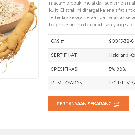
macam produk, mulai dari suplemen ma
kulit. Ekstrak ini dihargai karena sifat an
terhadap kesejahteraan dan vitalitas se
bagi konsumen dan produsen yang sadar
CAS #:
90045-38-8
SERTIFIKAT:
Halal and 
SPESIFIKASI.:
5%-98%
PEMBAYARAN:
L/C,T/T,D/P
PERTANYAAN SEKARANG