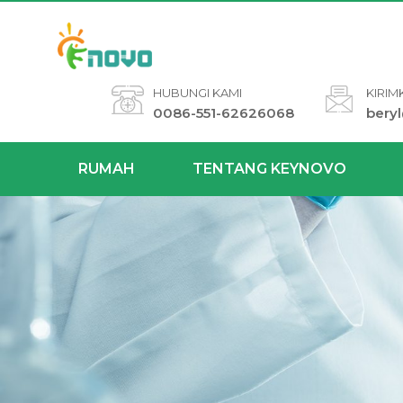
HUBUNGI KAMI
KIRIM
0086-551-62626068
bery
RUMAH
TENTANG KEYNOVO