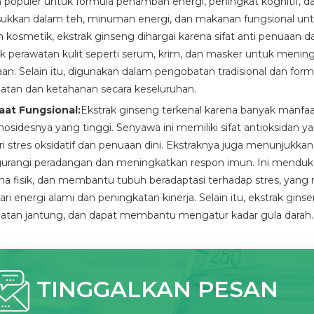
 populer untuk formula penambah energi, peningkat kognitif, d
ukkan dalam teh, minuman energi, dan makanan fungsional untu
 kosmetik, ekstrak ginseng dihargai karena sifat anti penuaan da
k perawatan kulit seperti serum, krim, dan masker untuk mening
an. Selain itu, digunakan dalam pengobatan tradisional dan f
atan dan ketahanan secara keseluruhan.
aat Fungsional:
Ekstrak ginseng terkenal karena banyak manfa
nosidesnya yang tinggi. Senyawa ini memiliki sifat antioksidan
ari stres oksidatif dan penuaan dini. Ekstraknya juga menunjukka
rangi peradangan dan meningkatkan respon imun. Ini menduku
na fisik, dan membantu tubuh beradaptasi terhadap stres, yang m
ri energi alami dan peningkatan kinerja. Selain itu, ekstrak gi
atan jantung, dan dapat membantu mengatur kadar gula darah.
TINGGALKAN PESAN