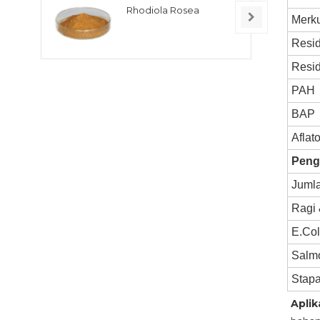
Rhodiola Rosea
Merku
Resid
Resid
PAH
BAP
Aflat
Peng
Juml
Ragi
E.Col
Salm
Stap
Aplik