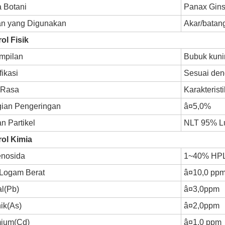
 Botani
Panax Gins
an yang Digunakan
Akar/batan
ol Fisik
mpilan
Bubuk kun
fikasi
Sesuai den
Rasa
Karakteristi
gian Pengeringan
â¤5,0%
n Partikel
NLT 95% L
rol Kimia
enosida
1~40% HP
 Logam Berat
â¤10,0 pp
l(Pb)
â¤3,0ppm
ik(As)
â¤2,0ppm
ium(Cd)
â¤1,0 ppm