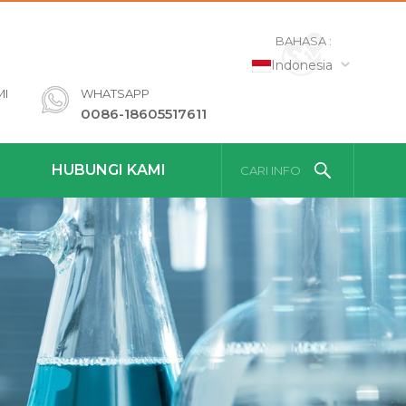
BAHASA :
Indonesia
MI
WHATSAPP
0086-18605517611
HUBUNGI KAMI
CARI INFO