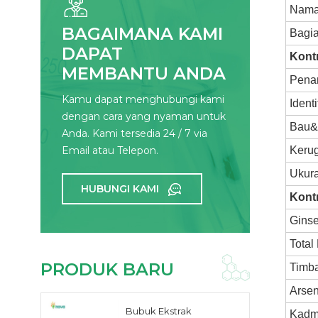
Nama
BAGAIMANA KAMI
Bagi
DAPAT
Kontr
MEMBANTU ANDA
Pena
Kamu dapat menghubungi kami
Identi
dengan cara yang nyaman untuk
Bau&
Anda. Kami tersedia 24 / 7 via
Email atau Telepon.
Keru
Ukura
HUBUNGI KAMI
Kont
Gins
Total
PRODUK BARU
Timba
Arsen
Bubuk Ekstrak
Kadm