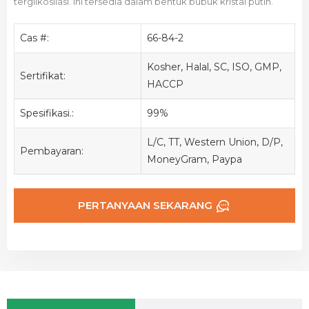
terglikosilasi. Ini tersedia dalam bentuk bubuk kristal putih.
Cas #:
66-84-2
Kosher, Halal, SC, ISO, GMP,
Sertifikat:
HACCP
Spesifikasi.:
99%
L/C, TT, Western Union, D/P,
Pembayaran:
MoneyGram, Paypa
PERTANYAAN SEKARANG