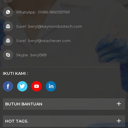
WhatsApp :
0086-18605517611
Surel :
beryl@keynovobiotech.com
Surel :
beryl@reachever.com
Skype :
beryl569
IKUTI KAMI :
BUTUH BANTUAN
HOT TAGS.