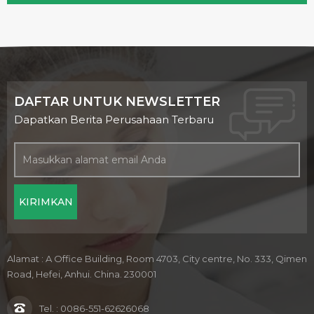
DAFTAR UNTUK NEWSLETTER
Dapatkan Berita Perusahaan Terbaru
Alamat : A Office Building, Room 4703, City centre, No. 333, Qimen
Road, Hefei, Anhui. China. 230001
Tel. :
0086-551-62626068