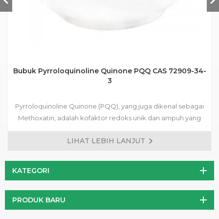
Bubuk Pyrroloquinoline Quinone PQQ CAS 72909-34-
3
Pyrroloquinoline Quinone (PQQ), yang juga dikenal sebagai
Methoxatin, adalah kofaktor redoks unik dan ampuh yang
memainkan peran penting dalam produksi energi seluler.
LIHAT LEBIH LANJUT
Sebagai antioksidan ampuh, PQQ dapat melindungi sel dari
kerusakan oksidatif, yang terkait dengan penuaan dan
berbagai penyakit kronis. Selain itu, PQQ telah terbukti
KATEGORI
meningkatkan fungsi mitokondria, yang mengarah pada
peningkatan produksi energi seluler dan peningkatan
PRODUK BARU
metabolisme energi secara keseluruhan.