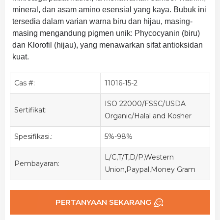
mineral, dan asam amino esensial yang kaya. Bubuk ini
tersedia dalam varian warna biru dan hijau, masing-
masing mengandung pigmen unik: Phycocyanin (biru)
dan Klorofil (hijau), yang menawarkan sifat antioksidan
kuat.
Cas #:
11016-15-2
ISO 22000/FSSC/USDA
Sertifikat:
Organic/Halal and Kosher
Spesifikasi.:
5%-98%
L/C,T/T,D/P,Western
Pembayaran:
Union,Paypal,Money Gram
PERTANYAAN SEKARANG