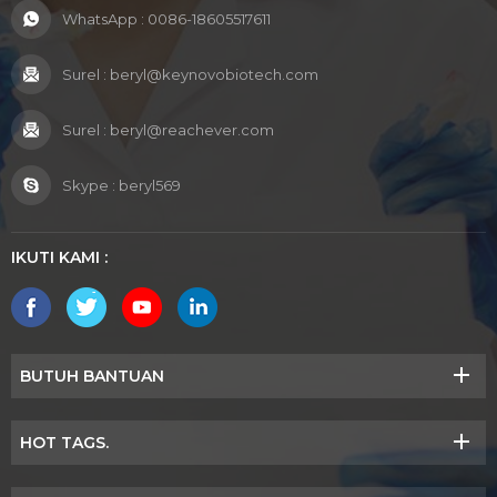
WhatsApp :
0086-18605517611
Surel :
beryl@keynovobiotech.com
Surel :
beryl@reachever.com
Skype :
beryl569
IKUTI KAMI :
BUTUH BANTUAN
HOT TAGS.