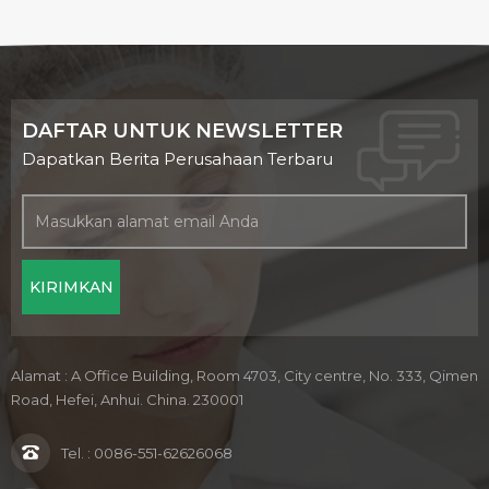
DAFTAR UNTUK NEWSLETTER
Dapatkan Berita Perusahaan Terbaru
Alamat : A Office Building, Room 4703, City centre, No. 333, Qimen
Road, Hefei, Anhui. China. 230001
Tel. :
0086-551-62626068