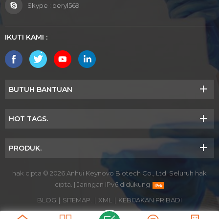
Skype :
beryl569
IKUTI KAMI :
BUTUH BANTUAN
HOT TAGS.
PRODUK.
hak cipta © 2026 Anhui Keynovo Biotech Co., Ltd. Seluruh hak
cipta.
|
Jaringan IPv6 didukung
BLOG
|
SITEMAP.
|
XML
|
KEBIJAKAN PRIBADI