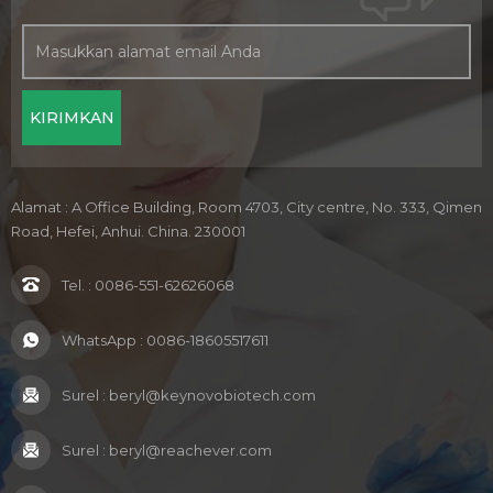
Alamat : A Office Building, Room 4703, City centre, No. 333, Qimen
Road, Hefei, Anhui. China. 230001
Tel. :
0086-551-62626068
WhatsApp :
0086-18605517611
Surel :
beryl@keynovobiotech.com
Surel :
beryl@reachever.com