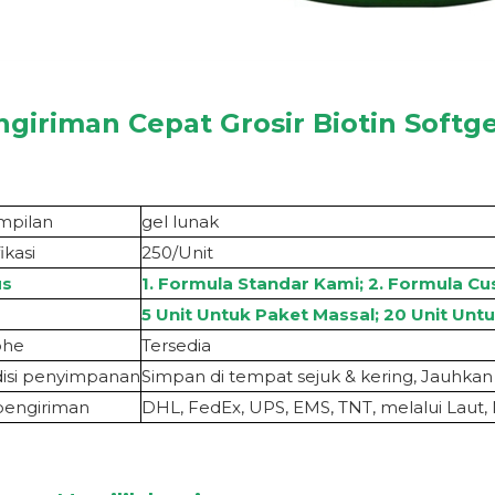
ngiriman Cepat Grosir
Biotin Softge
mpilan
gel lunak
ikasi
250/Unit
us
1. Formula Standar Kami; 2. Formula Cu
5 Unit Untuk Paket Massal; 20 Unit Untu
oh
e
Tersedia
isi penyimpanan
Simpan di tempat sejuk & kering, Jauhkan
pengiriman
DHL, FedEx, UPS, EMS, TNT, melalui Laut, 