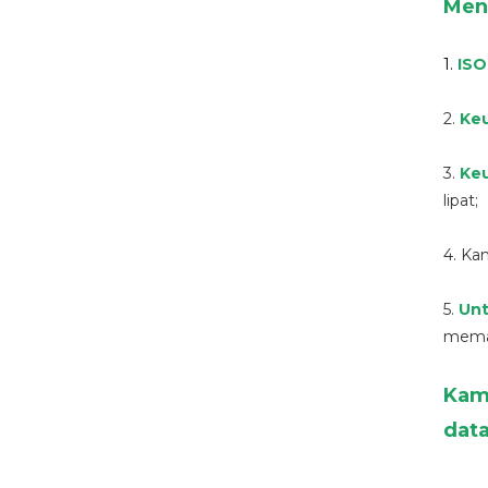
Men
1.
IS
2.
Keu
3.
Keu
lipat;
4. Ka
5.
Unt
memas
Kam
dat