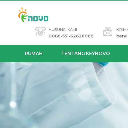
HUBUNGI KAMI
KIRIM
0086-551-62626068
bery
RUMAH
TENTANG KEYNOVO