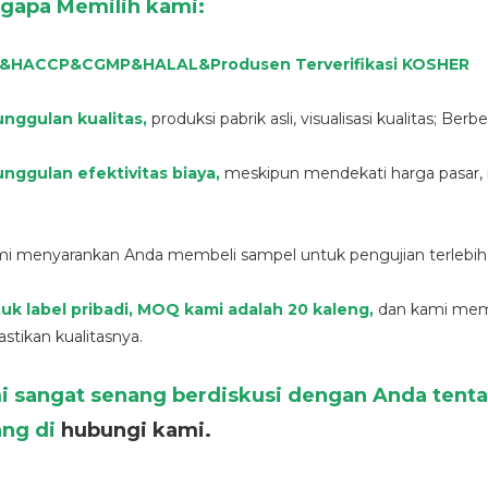
gapa Memilih kami:
O&HACCP&CGMP&HALAL
&
Produsen Terverifikasi KOSHER
nggulan kualitas
,
produksi pabrik asli, visualisasi kualitas; B
nggulan efektivitas biaya,
meskipun mendekati harga pasar, n
mi menyarankan Anda membeli sampel untuk pengujian terlebih
uk label pribadi, MOQ kami adalah 20 kaleng,
dan kami memb
tikan kualitasnya.
i sangat senang berdiskusi dengan Anda tenta
ang di
hubungi kami.