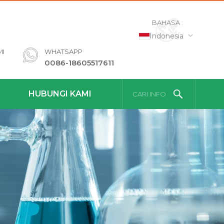
BAHASA :
Indonesia
MI
WHATSAPP
0086-18605517611
HUBUNGI KAMI
CARI INFO