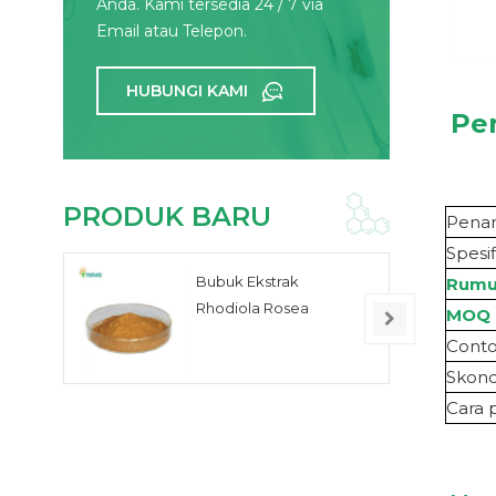
Anda. Kami tersedia 24 / 7 via
Email atau Telepon.
HUBUNGI KAMI
Pe
PRODUK BARU
Pena
Spesif
Bubuk Ekstrak
Rum
Rhodiola Rosea
MOQ
Cont
S
kond
Cara 