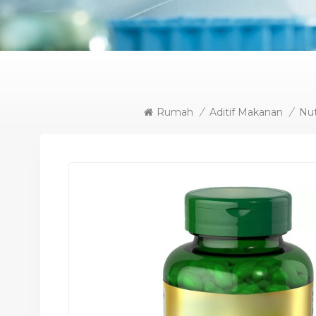
Rumah
/
Aditif Makanan
/
Nut