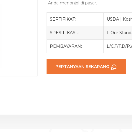
Anda menonjol di pasar.
SERTIFIKAT:
USDA | Koshe
SPESIFIKASI.:
1. Our Stan
PEMBAYARAN:
L/C,T/T,D/P
PERTANYAAN SEKARANG