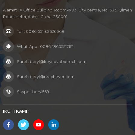
Alamat : A Office Building, Room 4703, City centre, No. 333, Qimen
Road, Hefei, Anhui. China. 230001
Tel. :
0086-551-62626068
WhatsApp :
0086-18605517611
Surel :
beryl@keynovobiotech.com
Surel :
beryl@reachever.com
Skype :
beryl569
IKUTI KAMI :