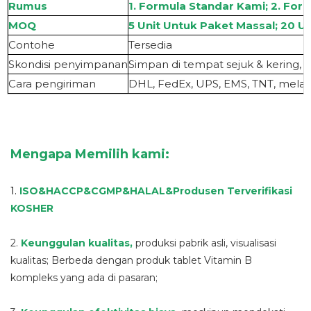
Rumus
1. Formula Standar Kami; 2. For
MOQ
5 Unit Untuk Paket Massal; 20 Un
Contoh
e
Tersedia
S
kondisi penyimpanan
Simpan di tempat sejuk & kering, 
Cara pengiriman
DHL, FedEx, UPS, EMS, TNT, melalu
Mengapa Memilih kami:
1.
ISO&HACCP&CGMP&HALAL
&
Produsen Terverifikasi
KOSHER
2.
Keunggulan kualitas
,
produksi pabrik asli, visualisasi
kualitas; Berbeda dengan produk tablet Vitamin B
kompleks yang ada di pasaran;