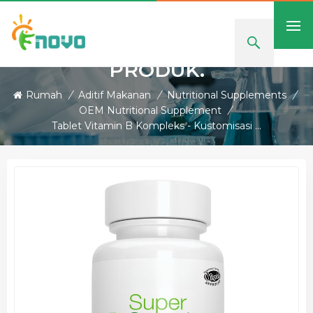
PRODUK.
Rumah
/
Aditif Makanan
/
Nutritional Supplements
/
OEM Nutritional Supplement
/
Tablet Vitamin B Kompleks - Kustomisasi OEM & Label Pribadi