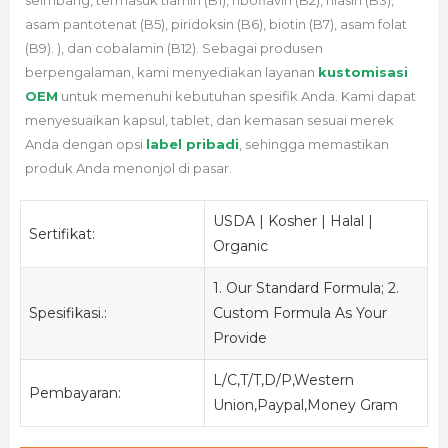
seimbang, termasuk tiamin (B1), riboflavin (B2), niasin (B3),
asam pantotenat (B5), piridoksin (B6), biotin (B7), asam folat
(B9). ), dan cobalamin (B12). Sebagai produsen
berpengalaman,
kami menyediakan layanan
kustomisasi
OEM
untuk memenuhi kebutuhan spesifik Anda.
Kami dapat
menyesuaikan kapsul, tablet, dan kemasan sesuai merek
Anda dengan opsi
label pribadi
, sehingga memastikan
produk Anda menonjol di pasar.
USDA | Kosher | Halal |
Sertifikat:
Organic
1. Our Standard Formula; 2.
Spesifikasi.:
Custom Formula As Your
Provide
L/C,T/T,D/P,Western
Pembayaran:
Union,Paypal,Money Gram