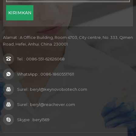
Alamat : A Office Building, Room 4703, City centre, No. 333, Qimen
Road, Hefei, Anhui. China. 230001
Tel. :
0086-551-62626068
WhatsApp :
0086-18605517611
Surel :
beryl@keynovobiotech.com
Surel :
beryl@reachever.com
Skype :
beryl569