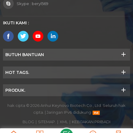
Skype :
beryl569
IKUTI KAMI :
BUTUH BANTUAN
HOT TAGS.
PRODUK.
hak cipta © 2026 Anhui Keynovo Biotech Co., Ltd. Seluruh hak
cipta.
|
Jaringan IPv6 didukung
BLOG
|
SITEMAP.
|
XML
|
KEBIJAKAN PRIBADI