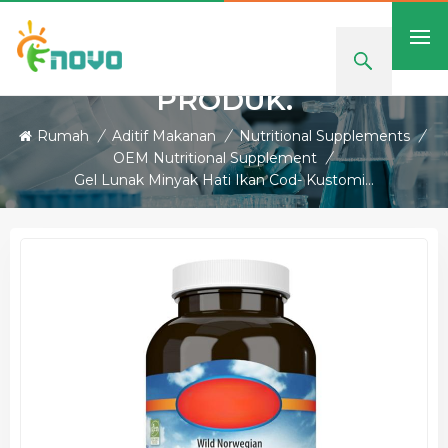
PRODUK.
Rumah
/
Aditif Makanan
/
Nutritional Supplements
/
OEM Nutritional Supplement
/
Gel Lunak Minyak Hati Ikan Cod- Kustomisasi OEM & Label Pribadi