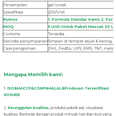
Penampilan
gel lunak
Spesifikasi
250/Unit
Rumus
1. Formula Standar Kami; 2. For
MOQ
5 Unit Untuk Paket Massal; 20 Un
Contoh
e
Tersedia
S
kondisi penyimpanan
Simpan di tempat sejuk & kering, 
Cara pengiriman
DHL, FedEx, UPS, EMS, TNT, melalu
Mengapa Memilih kami:
1.
ISO&HACCP&CGMP&HALAL
&
Produsen Terverifikasi
KOSHER
2.
Keunggulan kualitas
,
produksi pabrik asli, visualisasi
kualitas; Berbeda dengan produk minyak hati ikan kod yang