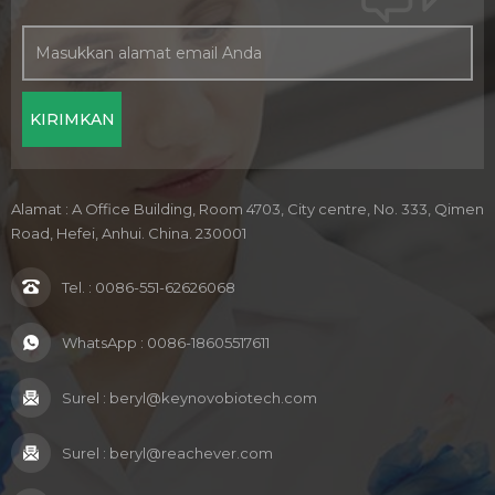
Alamat : A Office Building, Room 4703, City centre, No. 333, Qimen
Road, Hefei, Anhui. China. 230001
Tel. :
0086-551-62626068
WhatsApp :
0086-18605517611
Surel :
beryl@keynovobiotech.com
Surel :
beryl@reachever.com