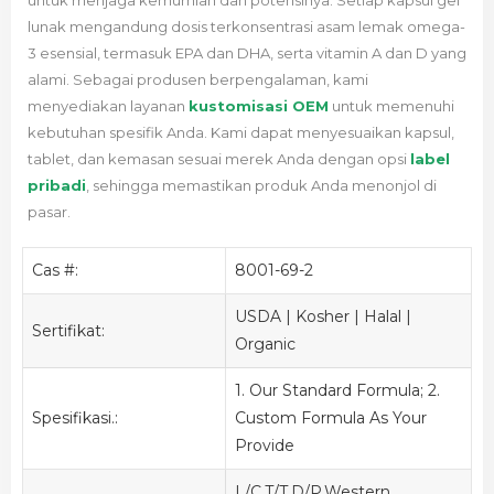
untuk menjaga kemurnian dan potensinya. Setiap kapsul gel
lunak mengandung dosis terkonsentrasi asam lemak omega-
3 esensial, termasuk EPA dan DHA, serta vitamin A dan D yang
alami. Sebagai produsen berpengalaman,
kami
menyediakan layanan
kustomisasi OEM
untuk memenuhi
kebutuhan spesifik Anda.
Kami dapat menyesuaikan kapsul,
tablet, dan kemasan sesuai merek Anda dengan opsi
label
pribadi
, sehingga memastikan produk Anda menonjol di
pasar.
Cas #:
8001-69-2
USDA | Kosher | Halal |
Sertifikat:
Organic
1. Our Standard Formula; 2.
Spesifikasi.:
Custom Formula As Your
Provide
L/C,T/T,D/P,Western