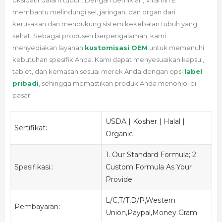
oksidatif dalam tubuh. Dengan demikian, Vitamin E
membantu melindungi sel, jaringan, dan organ dari
kerusakan dan mendukung sistem kekebalan tubuh yang
sehat. Sebagai produsen berpengalaman,
kami
menyediakan layanan
kustomisasi OEM
untuk memenuhi
kebutuhan spesifik Anda.
Kami dapat menyesuaikan kapsul,
tablet, dan kemasan sesuai merek Anda dengan opsi
label
pribadi
, sehingga memastikan produk Anda menonjol di
pasar.
USDA | Kosher | Halal |
Sertifikat:
Organic
1. Our Standard Formula; 2.
Spesifikasi.:
Custom Formula As Your
Provide
L/C,T/T,D/P,Western
Pembayaran:
Union,Paypal,Money Gram