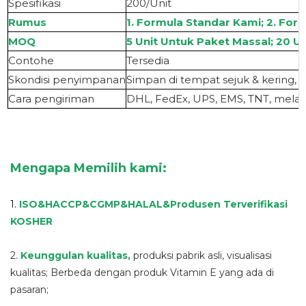
Spesifikasi
200/Unit
Rumus
1. Formula Standar Kami; 2. For
MOQ
5 Unit Untuk Paket Massal; 20 Un
Contoh
e
Tersedia
S
kondisi penyimpanan
Simpan di tempat sejuk & kering, 
Cara pengiriman
DHL, FedEx, UPS, EMS, TNT, melalu
Mengapa Memilih kami:
1.
ISO&HACCP&CGMP&HALAL
&
Produsen Terverifikasi
KOSHER
2.
Keunggulan kualitas
,
produksi pabrik asli, visualisasi
kualitas; Berbeda dengan produk Vitamin E yang ada di
pasaran;