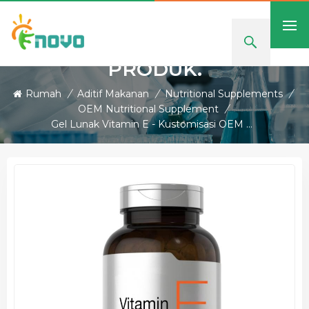
PRODUK.
Rumah
/
Aditif Makanan
/
Nutritional Supplements
/
OEM Nutritional Supplement
/
Gel Lunak Vitamin E - Kustomisasi OEM & Label Pribadi