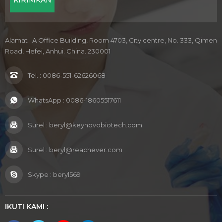
Alamat : A Office Building, Room 4703, City centre, No. 333, Qimen
Road, Hefei, Anhui. China. 230001
Tel. :
0086-551-62626068
WhatsApp :
0086-18605517611
Surel :
beryl@keynovobiotech.com
Surel :
beryl@reachever.com
Skype :
beryl569
IKUTI KAMI :