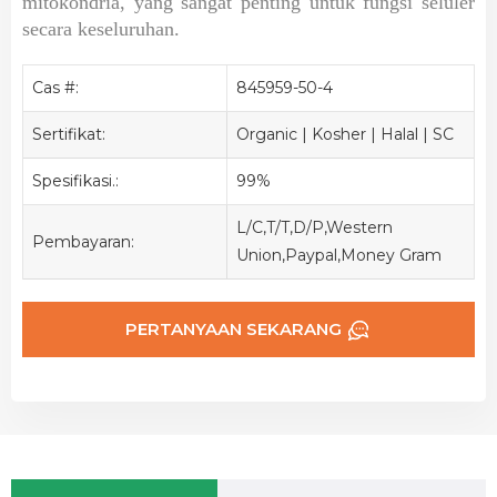
mitokondria, yang sangat penting untuk fungsi seluler
secara keseluruhan.
Cas #:
845959-50-4
Sertifikat:
Organic | Kosher | Halal | SC
Spesifikasi.:
99%
L/C,T/T,D/P,Western
Pembayaran:
Union,Paypal,Money Gram
PERTANYAAN SEKARANG