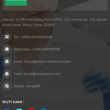
Alamat : A Office Building, Room 4703, City centre, No. 333, Qimen
Road, Hefei, Anhui. China. 230001
Tel. :
0086-551-62626068
WhatsApp :
0086-18605517611
Surel :
beryl@keynovobiotech.com
Surel :
beryl@reachever.com
Skype :
beryl569
IKUTI KAMI :