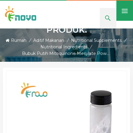
PRODUK.
Rumah
/
Aditif Makanan
/
Nutritional Supplements
/
Nutritional Ingredients
/
Bubuk Putih Mitoquinone Mesylate Powder Berkualitas Baik