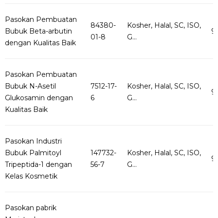
Pasokan Pembuatan
84380-
Kosher, Halal, SC, ISO,
Bubuk Beta-arbutin
9
01-8
G...
dengan Kualitas Baik
Pasokan Pembuatan
Bubuk N-Asetil
7512-17-
Kosher, Halal, SC, ISO,
9
Glukosamin dengan
6
G...
Kualitas Baik
Pasokan Industri
Bubuk Palmitoyl
147732-
Kosher, Halal, SC, ISO,
9
Tripeptida-1 dengan
56-7
G...
Kelas Kosmetik
Pasokan pabrik