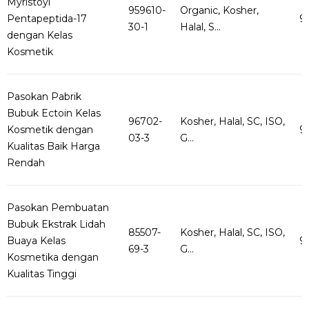
Myristoyl
959610-
Organic, Kosher,
Pentapeptida-17
9
30-1
Halal, S...
dengan Kelas
Kosmetik
Pasokan Pabrik
Bubuk Ectoin Kelas
96702-
Kosher, Halal, SC, ISO,
Kosmetik dengan
9
03-3
G...
Kualitas Baik Harga
Rendah
Pasokan Pembuatan
Bubuk Ekstrak Lidah
85507-
Kosher, Halal, SC, ISO,
Buaya Kelas
9
69-3
G...
Kosmetika dengan
Kualitas Tinggi