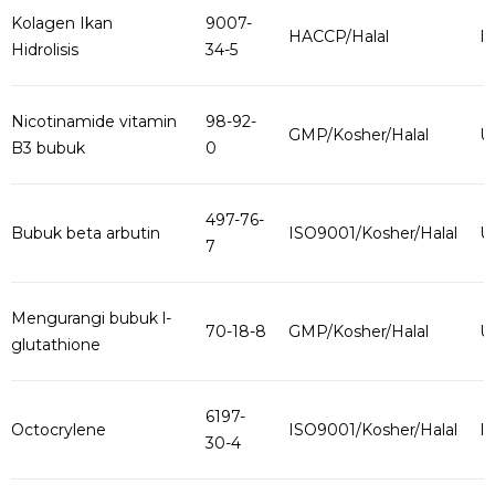
Kolagen Ikan
9007-
HACCP/Halal
I
Hidrolisis
34-5
Nicotinamide vitamin
98-92-
GMP/Kosher/Halal
U
B3 bubuk
0
497-76-
Bubuk beta arbutin
ISO9001/Kosher/Halal
U
7
Mengurangi bubuk l-
70-18-8
GMP/Kosher/Halal
U
glutathione
6197-
Octocrylene
ISO9001/Kosher/Halal
I
30-4