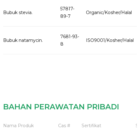
57817-
Bubuk stevia.
Organic/Kosher/Halal
89-7
7681-93-
Bubuk natamycin.
ISO9001/Kosher/Halal
8
BAHAN PERAWATAN PRIBADI
Nama Produk
Cas #
Sertifikat
Sp