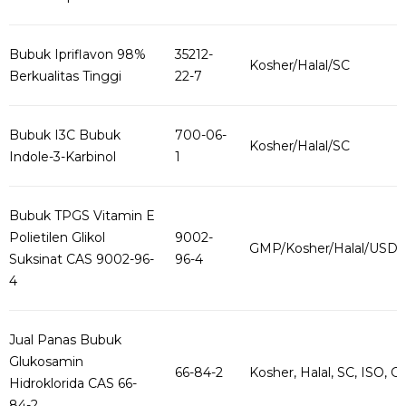
Bubuk Ipriflavon 98%
35212-
Kosher/Halal/SC
Berkualitas Tinggi
22-7
Bubuk I3C Bubuk
700-06-
Kosher/Halal/SC
Indole-3-Karbinol
1
Bubuk TPGS Vitamin E
Polietilen Glikol
9002-
GMP/Kosher/Halal/USD
Suksinat CAS 9002-96-
96-4
4
Jual Panas Bubuk
Glukosamin
66-84-2
Kosher, Halal, SC, ISO, G..
Hidroklorida CAS 66-
84-2