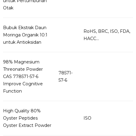
untuk Pertumbuhan
Otak
Bubuk Ekstrak Daun
RoHS, BRC, ISO, FDA,
Moringa Organik 10:1
HACC...
untuk Antioksidan
98% Magnesium
Threonate Powder
78571-
CAS 778571-57-6
57-6
Improve Cognitive
Function
High Quality 80%
Oyster Peptides
ISO
Oyster Extract Powder