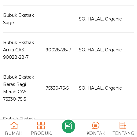
Bubuk Ekstrak
ISO, HALAL, Organic
Sage
Bubuk Ekstrak
Amla CAS
90028‑28‑7
ISO, HALAL, Organic
90028-28-7
Bubuk Ekstrak
Beras Ragi
75330‑75‑5
ISO, HALAL, Organic
Merah CAS
75330-75-5
Serbuk Ekstrak
Kemangi Suci
91845‑35‑1
ISO, HALAL, Organic
RUMAH
PRODUK.
KONTAK
TENTANG
CAS 91845-35-1