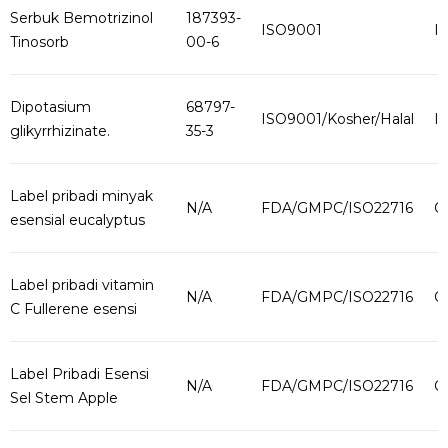
Serbuk Bemotrizinol
187393-
ISO9001
I
Tinosorb
00-6
Dipotasium
68797-
ISO9001/Kosher/Halal
I
glikyrrhizinate.
35-3
Label pribadi minyak
N/A
FDA/GMPC/ISO22716
O
esensial eucalyptus
Label pribadi vitamin
N/A
FDA/GMPC/ISO22716
O
C Fullerene esensi
Label Pribadi Esensi
N/A
FDA/GMPC/ISO22716
O
Sel Stem Apple