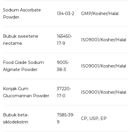
Sodium Ascorbate
134-03-2
GMP/Kosher/Halal
Powder.
Bubuk sweetene
165450-
ISO9001/Kosher/Halal
neotame.
17-9
Food Grade Sodium
9005-
ISO9001/Kosher/Halal
Alginate Powder
38-3
Konjak Gum
37220-
ISO9001/Kosher/Halal
Glucomannan Powder
17-0
Bubuk beta-
7585-39-
CP, USP, EP
siklodekstrin
9