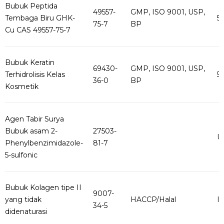
Bubuk Peptida
49557-
GMP, ISO 9001, USP,
Tembaga Biru GHK-
5
75-7
BP
Cu CAS 49557-75-7
Bubuk Keratin
69430-
GMP, ISO 9001, USP,
Terhidrolisis Kelas
5
36-0
BP
Kosmetik
Agen Tabir Surya
Bubuk asam 2-
27503-
U
Phenylbenzimidazole-
81-7
5-sulfonic
Bubuk Kolagen tipe II
9007-
yang tidak
HACCP/Halal
I
34-5
didenaturasi