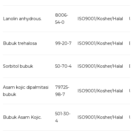
8006-
Lanolin anhydrous.
ISO9001/Kosher/Halal
U
54-0
Bubuk trehalosa
99-20-7
ISO9001/Kosher/Halal
B
Sorbitol bubuk
50-70-4
ISO9001/Kosher/Halal
B
Asam kojic dipalmitasi
79725-
ISO9001/Kosher/Halal
U
bubuk
98-7
501-30-
Bubuk Asam Kojic.
ISO9001/Kosher/Halal
U
4