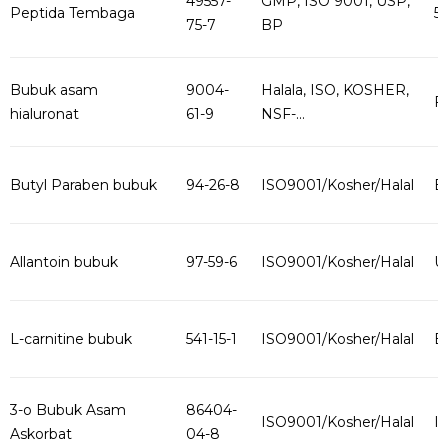
49557-
GMP, ISO 9001, USP,
Peptida Tembaga
5
75-7
BP
Bubuk asam
9004-
Halala, ISO, KOSHER,
Fo
hialuronat
61-9
NSF-...
Butyl Paraben bubuk
94-26-8
ISO9001/Kosher/Halal
B
Allantoin bubuk
97-59-6
ISO9001/Kosher/Halal
U
L-carnitine bubuk
541-15-1
ISO9001/Kosher/Halal
B
3-o Bubuk Asam
86404-
ISO9001/Kosher/Halal
I
Askorbat
04-8