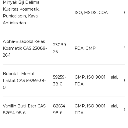
Minyak Biji Delima
Kualitas Kosmetik,
ISO, MSDS, COA
Co
Punicalagin, Kaya
Antioksidan
Alpha-Bisabolol Kelas
23089-
Kosmetik CAS 23089-
FDA, GMP
75
26-1
26-1
Bubuk L-Mentil
59259-
GMP, ISO 9001, Halal,
Laktat CAS 59259-38-
5
38-0
FDA
0
Vanillin Butil Eter CAS
82654-
GMP, ISO 9001, Halal,
5
82654-98-6
98-6
FDA