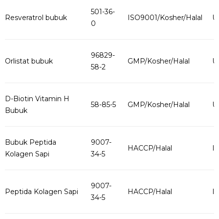
501-36-
Resveratrol bubuk
ISO9001/Kosher/Halal
U
0
96829-
Orlistat bubuk
GMP/Kosher/Halal
U
58-2
D-Biotin Vitamin H
58-85-5
GMP/Kosher/Halal
U
Bubuk
Bubuk Peptida
9007-
HACCP/Halal
I
Kolagen Sapi
34-5
9007-
Peptida Kolagen Sapi
HACCP/Halal
I
34-5