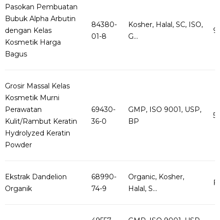
Pasokan Pembuatan
Bubuk Alpha Arbutin
84380-
Kosher, Halal, SC, ISO,
dengan Kelas
9
01-8
G...
Kosmetik Harga
Bagus
Grosir Massal Kelas
Kosmetik Murni
Perawatan
69430-
GMP, ISO 9001, USP,
5
Kulit/Rambut Keratin
36-0
BP
Hydrolyzed Keratin
Powder
Ekstrak Dandelion
68990-
Organic, Kosher,
F
Organik
74-9
Halal, S...