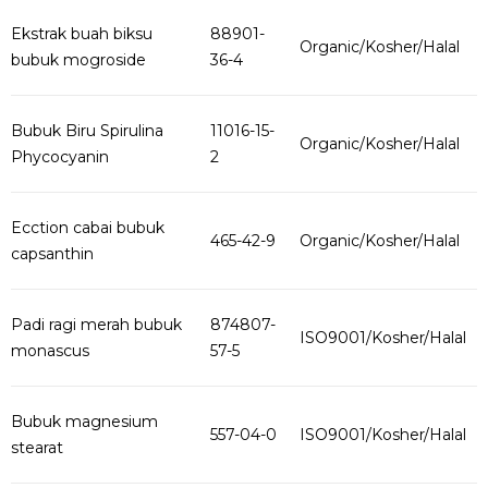
Ekstrak buah biksu
88901-
Organic/Kosher/Halal
bubuk mogroside
36-4
Bubuk Biru Spirulina
11016-15-
Organic/Kosher/Halal
Phycocyanin
2
Ecction cabai bubuk
465-42-9
Organic/Kosher/Halal
capsanthin
Padi ragi merah bubuk
874807-
ISO9001/Kosher/Halal
monascus
57-5
Bubuk magnesium
557-04-0
ISO9001/Kosher/Halal
stearat